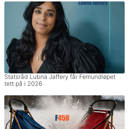
Statsråd Lubna Jaffery får Femundløpet
tett på i 2026