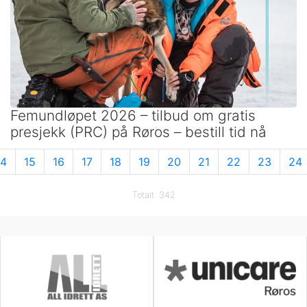
Femundløpet 2026 – tilbud om gratis
presjekk (PRC) på Røros – bestill tid nå
14
15
16
17
18
19
20
21
22
23
24
Totalt: 342