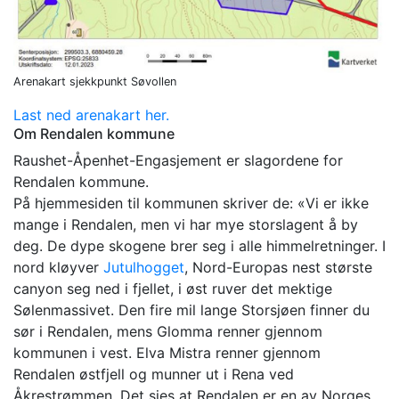
Arenakart sjekkpunkt Søvollen
Last ned arenakart her.
Om Rendalen kommune
Raushet-Åpenhet-Engasjement er slagordene for
Rendalen kommune.
På hjemmesiden til kommunen skriver de: «Vi er ikke
mange i Rendalen, men vi har mye storslagent å by
deg. De dype skogene brer seg i alle himmelretninger. I
nord kløyver
Jutulhogget
, Nord-Europas nest største
canyon seg ned i fjellet, i øst ruver det mektige
Sølenmassivet. Den fire mil lange Storsjøen finner du
sør i Rendalen, mens Glomma renner gjennom
kommunen i vest. Elva Mistra renner gjennom
Rendalen østfjell og munner ut i Rena ved
Åkrestrømmen. Det sies at Rendalen er en av Norges