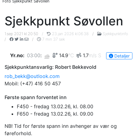
Foto Sjekkpunkt Søvollen
Sjekkpunkt Søvollen
1.sep 2021 kl.20:50
/
23.jan 2026 kl.06:38
/
Sjekkpunktinfo
/
/
7 min 37 sek
Yr.no
:
03:00
:
14.9
°C
1.7
m/s
S
Detaljer
Sjekkpunktansvarlig: Robert Bekkevold
rob_bekk@outlook.com
Mobil: (+47) 416 50 457
Første spann forventet inn
F450 - fredag 13.02.26, kl. 08.00
F650 - fredag 13.02.26, kl. 09.00
NB! Tid for første spann inn avhenger av vær og
føreforhold.