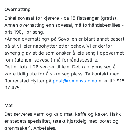
Overnatting
Enkel sovesal for kjørere - ca 15 flatsenger (gratis).
Annen overnatting enn sovesal, må forhåndsbestilles -
pris 190,- pr seng.
«Annen overnatting» på Søvollen er blant annet basert
på at vi leier nabohytter etter behov. Vi er derfor
avhengig av at de som ønsker å leie seng i oppvarmet
rom (utenom sovesal) må forhåndsbestille.
Det er totalt 28 senger til leie. Det kan lønne seg å
være tidlig ute for å sikre seg plass. Ta kontakt med
Romenstad Hytter på
post@romenstad.no
eller tlf: 916
37 475.
Mat
Det serveres varm og kald mat, kaffe og kaker. Hakk
er stedets spesialitet, (stekt kjøttdeig med potet og
grønnsaker). Anbefales.