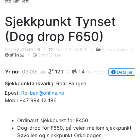
Foto Kari Toft
Sjekkpunkt Tynset
(Dog drop F650)
10.sep 2021 kl.16:06
/
11.feb 2026 kl.10:11
/
Sjekkpunktinfo
/
/
3 min 51 sek
Yr.no
:
03:00
:
12.1
°C
1.4
m/s
SSE
Detaljer
Sjekkpunktansvarlig: Roar Bangen
Epost:
Ro-ban@online.no
Mobil +47 994 12 186
Ordinært sjekkpunkt for F450
Dog-drop for F650, på veien mellom sjekkpunkt
Søvollen og sjekkpunkt Orkelbogen