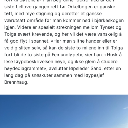
siste fjellovergangen rett før Orkelbogen er ganske
tøff, med mye stigning og deretter et ganske
værutsatt område før man kommer ned i bjørkeskogen
igjen. Videre er spesielt strekningen mellom Tynset og
Tolga svært krevende, og her vil det være vanskelig å
få god flyt i spannet. «Har man slitne hunder eller er
veldig sliten selv, så kan de siste to milene inn til Tolga
fort bli de to siste på Femundløpet», sier han. «Husk å
lese løypebeskrivelsen nøye, og ikke glem å studere
høydediagrammet», avslutter løpsleder Sand, etter en
lang dag på snøskuter sammen med løypesjef
Brennhaug.