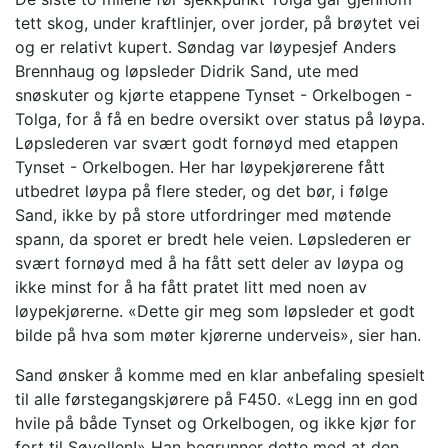
tett skog, under kraftlinjer, over jorder, på brøytet vei
og er relativt kupert. Søndag var løypesjef Anders
Brennhaug og løpsleder Didrik Sand, ute med
snøskuter og kjørte etappene Tynset - Orkelbogen -
Tolga, for å få en bedre oversikt over status på løypa.
Løpslederen var svært godt fornøyd med etappen
Tynset - Orkelbogen. Her har løypekjørerene fått
utbedret løypa på flere steder, og det bør, i følge
Sand, ikke by på store utfordringer med møtende
spann, da sporet er bredt hele veien. Løpslederen er
svært fornøyd med å ha fått sett deler av løypa og
ikke minst for å ha fått pratet litt med noen av
løypekjørerne. «Dette gir meg som løpsleder et godt
bilde på hva som møter kjørerne underveis», sier han.
Sand ønsker å komme med en klar anbefaling spesielt
til alle førstegangskjørere på F450. «Legg inn en god
hvile på både Tynset og Orkelbogen, og ikke kjør for
fort til Søvollen!» Han begrunner dette med at den