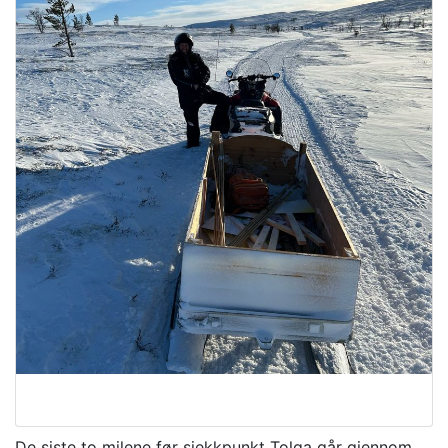
De siste to milene før sjekkpunkt Tolga går gjennom