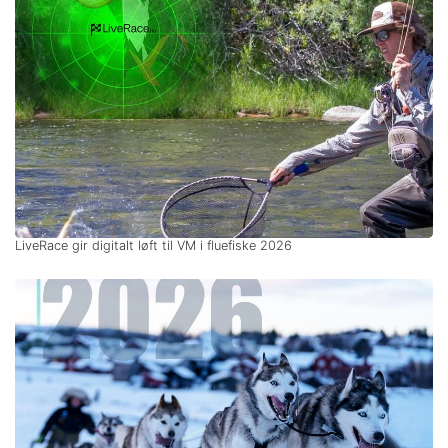
LiveRace gir digitalt løft til VM i fluefiske 2026