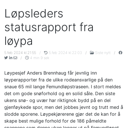
Løpsleders
statusrapport fra
løypa
5.feb 2024 kl.21:55
/
5.feb 2024 kl.22:03
/
Siste nytt
/
/
4 min 9 sek
Løypesjef Anders Brennhaug får jevnlig inn
løyperapporter fra de ulike rodeansvarlige på den
snaue 65 mil lange Femundløpstraseen. I stort meldes
det om gode snøforhold og en solid såle. Den siste
ukens snø- og uvær har riktignok bydd på en del
gjenføykede spor, men det jobbes jevnt og trutt med å
slodde sporene. Løypekjørerene gjør det de kan for å
skape best mulige forhold for de 186 påmeldte
spannene som denne uken legger ut på Femundløpet.