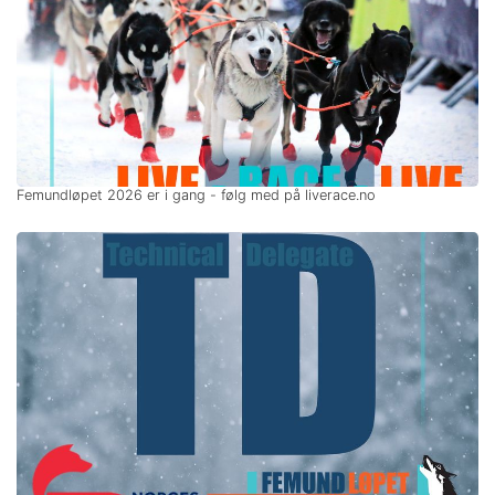
Femundløpet 2026 er i gang - følg med på liverace.no