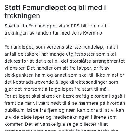
Støtt Femundløpet og bli med i
trekningen
Støtter du Femundløpet via VIPPS blir du med i
trekningen av tandemtur med Jens Kvernmo
‘
Femundløpet, som verdens største hundeløp, målt i
antall deltakere, har mange utgiftsposter som skal
dekkes for at det skal bli det storslåtte arrangementet
vi ønsker. Det handler om alt fra løyper, drift av
sjekkpunkter, halm og annet som skal til. Ikke minst er
det kostnadskrevende å lage direktesendinger som
gjør det morsomt å følge løpet fra start til mål.
For at løpet skal sikres en bærekraftig økonomi også i
framtida har vi vært nødt til å se nærmere på hvordan
publikum, både fra fjern og nær, kan bidra til at vi kan
utvikle både løpet og mediedekningen i årene som
kommer. Det er vanskelig å selge billetter til et
arrangement som dette, av helt åpenbare praktiske