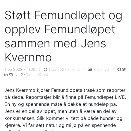
Støtt Femundløpet og
opplev Femundløpet
sammen med Jens
Kvernmo
1.feb 2023 kl.11:00
/
1.feb 2023 kl.17:52
/
Siste nytt
/
/
3 min 40 sek
Jens Kvernmo kjører Femundløpets trasé som reporter
på slede. Reportasjer blir å finne på Femundløpet LIVE.
En ny og spennende måte å dekke et hundeløp på.
Jens er en del av løpet, men uten å være en del av
konkurransen. Slik kommer vi tett på både hunder og
kjørere. Vi får sett natur og miljø på en spennende