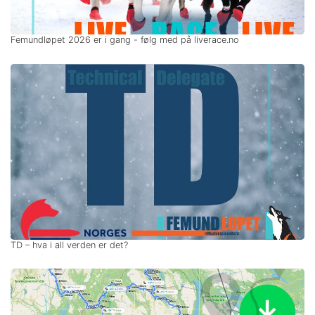
Femundløpet 2026 er i gang - følg med på liverace.no
TD – hva i all verden er det?