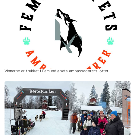
Vinnerne er trukket i Femundløpets ambassadørers lotteri