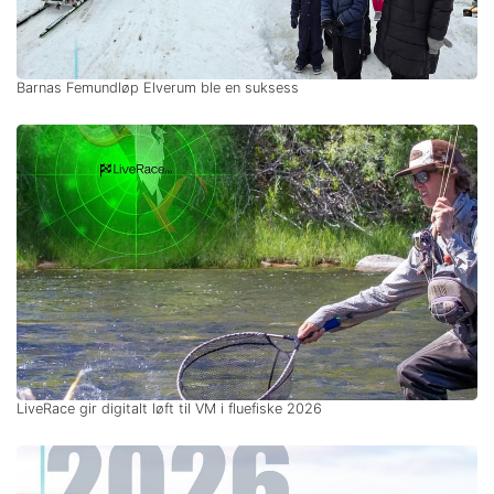
Barnas Femundløp Elverum ble en suksess
LiveRace gir digitalt løft til VM i fluefiske 2026