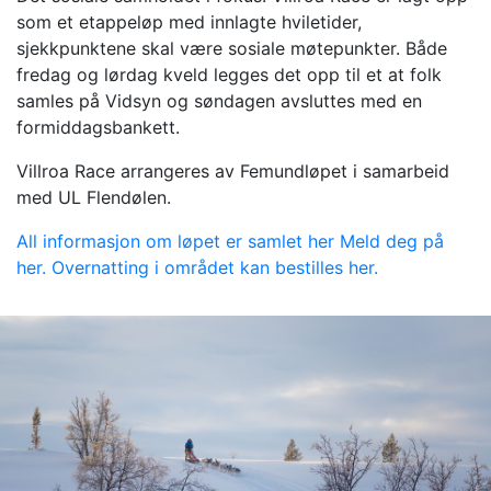
som et etappeløp med innlagte hviletider,
sjekkpunktene skal være sosiale møtepunkter. Både
fredag og lørdag kveld legges det opp til et at folk
samles på Vidsyn og søndagen avsluttes med en
formiddagsbankett.
Villroa Race arrangeres av Femundløpet i samarbeid
med UL Flendølen.
All informasjon om løpet er samlet her
Meld deg på
her.
Overnatting i området kan bestilles her.