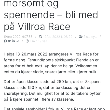
morsomt og
spennende – bli med
på Villroa Race
19.feb 2022 kl.07:56
/
19.feb 2022 kl.08:29
/
Siste nytt
/
/
1 min 19 sek
Helga 18-20.mars 2022 arrangeres Villroa Race for
første gang. Femundløpets sjekkpunkt Flendalen er
arena for et helt nytt løp denne helga. Velkommen
enten du kjører slede, snørekjører eller kjører pulk.
Det er åpen klasse slede på 250 km, det er 8-spann
klasse slede 150 km, det er turklasse og det er
snørekjøring. Det mulighet for at to deltakere bytter
på å kjøre spannet i flere av klassene.
Det sosiale samholdet i fokus. Villroa Race er lagt opp