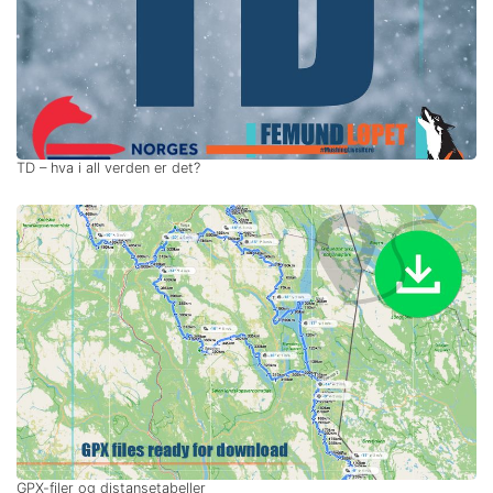
TD – hva i all verden er det?
GPX-filer og distansetabeller