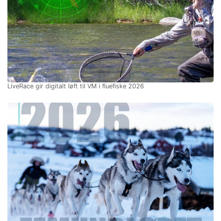
LiveRace gir digitalt løft til VM i fluefiske 2026