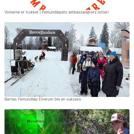
Vinnerne er trukket i Femundløpets ambassadørers lotteri
Barnas Femundløp Elverum ble en suksess