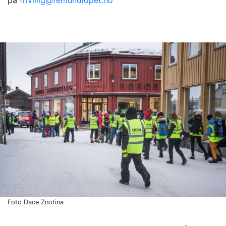
på
frivillig@femundlopet.no
Foto Dace Znotina