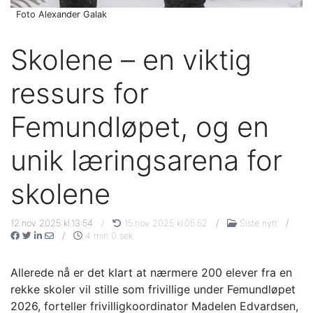
Foto Alexander Galak
Skolene – en viktig
ressurs for
Femundløpet, og en
unik læringsarena for
skolene
12.nov 2025 kl.13:54
/
15.nov 2025 kl.05:52
/
Siste nytt
/
/
4 min 0 sek
Allerede nå er det klart at nærmere 200 elever fra en
rekke skoler vil stille som frivillige under Femundløpet
2026, forteller frivilligkoordinator Madelen Edvardsen,