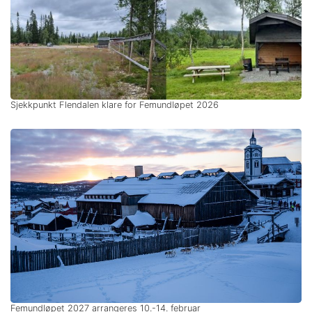
Sjekkpunkt Flendalen klare for Femundløpet 2026
Femundløpet 2027 arrangeres 10.-14. februar