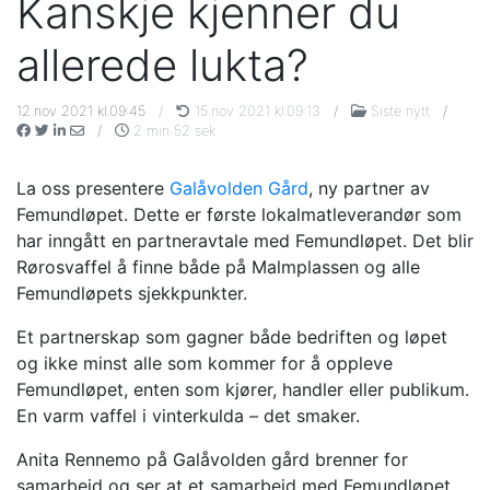
Kanskje kjenner du
allerede lukta?
12.nov 2021 kl.09:45
/
15.nov 2021 kl.09:13
/
Siste nytt
/
/
2 min 52 sek
La oss presentere
Galåvolden Gård
, ny partner av
Femundløpet. Dette er første lokalmatleverandør som
har inngått en partneravtale med Femundløpet. Det blir
Rørosvaffel å finne både på Malmplassen og alle
Femundløpets sjekkpunkter.
Et partnerskap som gagner både bedriften og løpet
og ikke minst alle som kommer for å oppleve
Femundløpet, enten som kjører, handler eller publikum.
En varm vaffel i vinterkulda – det smaker.
Anita Rennemo på Galåvolden gård brenner for
samarbeid og ser at et samarbeid med Femundløpet