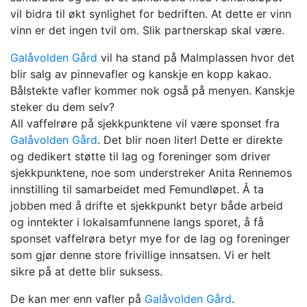
vil bidra til økt synlighet for bedriften. At dette er vinn
vinn er det ingen tvil om. Slik partnerskap skal være.
Galåvolden Gård
vil ha stand på Malmplassen hvor det
blir salg av pinnevafler og kanskje en kopp kakao.
Bålstekte vafler kommer nok også på menyen. Kanskje
steker du dem selv?
All vaffelrøre på sjekkpunktene vil være sponset fra
Galåvolden Gård
. Det blir noen liter! Dette er direkte
og dedikert støtte til lag og foreninger som driver
sjekkpunktene, noe som understreker Anita Rennemos
innstilling til samarbeidet med Femundløpet. Å ta
jobben med å drifte et sjekkpunkt betyr både arbeid
og inntekter i lokalsamfunnene langs sporet, å få
sponset vaffelrøra betyr mye for de lag og foreninger
som gjør denne store frivillige innsatsen. Vi er helt
sikre på at dette blir suksess.
De kan mer enn vafler på
Galåvolden Gård
.