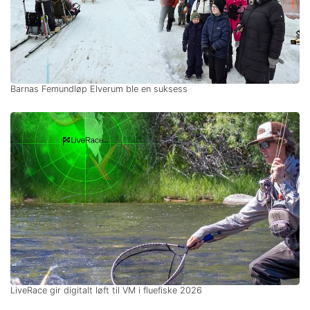
Barnas Femundløp Elverum ble en suksess
LiveRace gir digitalt løft til VM i fluefiske 2026