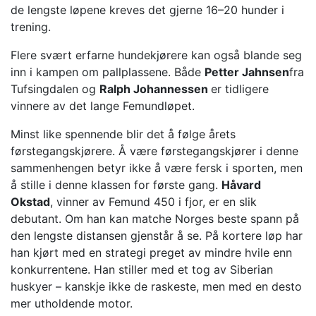
de lengste løpene kreves det gjerne 16–20 hunder i
trening.
Flere svært erfarne hundekjørere kan også blande seg
inn i kampen om pallplassene. Både
Petter Jahnsen
fra
Tufsingdalen og
Ralph Johannessen
er tidligere
vinnere av det lange Femundløpet.
Minst like spennende blir det å følge årets
førstegangskjørere. Å være førstegangskjører i denne
sammenhengen betyr ikke å være fersk i sporten, men
å stille i denne klassen for første gang.
Håvard
Okstad
, vinner av Femund 450 i fjor, er en slik
debutant. Om han kan matche Norges beste spann på
den lengste distansen gjenstår å se. På kortere løp har
han kjørt med en strategi preget av mindre hvile enn
konkurrentene. Han stiller med et tog av Siberian
huskyer – kanskje ikke de raskeste, men med en desto
mer utholdende motor.