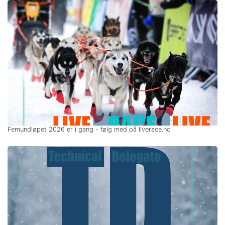
Femundløpet 2026 er i gang - følg med på liverace.no