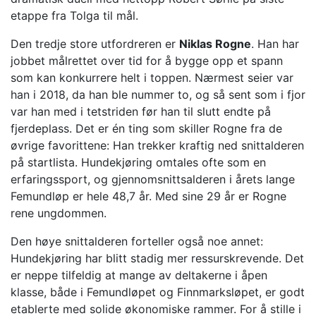
etappe fra Tolga til mål.
Den tredje store utfordreren er
Niklas Rogne
. Han har
jobbet målrettet over tid for å bygge opp et spann
som kan konkurrere helt i toppen. Nærmest seier var
han i 2018, da han ble nummer to, og så sent som i fjor
var han med i tetstriden før han til slutt endte på
fjerdeplass. Det er én ting som skiller Rogne fra de
øvrige favorittene: Han trekker kraftig ned snittalderen
på startlista. Hundekjøring omtales ofte som en
erfaringssport, og gjennomsnittsalderen i årets lange
Femundløp er hele 48,7 år. Med sine 29 år er Rogne
rene ungdommen.
Den høye snittalderen forteller også noe annet:
Hundekjøring har blitt stadig mer ressurskrevende. Det
er neppe tilfeldig at mange av deltakerne i åpen
klasse, både i Femundløpet og Finnmarksløpet, er godt
etablerte med solide økonomiske rammer. For å stille i