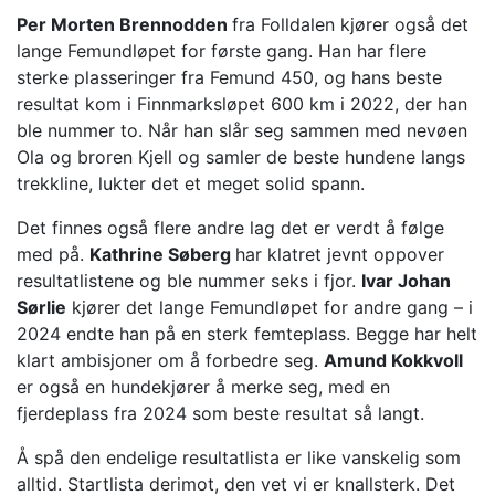
Per Morten Brennodden
fra Folldalen kjører også det
lange Femundløpet for første gang. Han har flere
sterke plasseringer fra Femund 450, og hans beste
resultat kom i Finnmarksløpet 600 km i 2022, der han
ble nummer to. Når han slår seg sammen med nevøen
Ola og broren Kjell og samler de beste hundene langs
trekkline, lukter det et meget solid spann.
Det finnes også flere andre lag det er verdt å følge
med på.
Kathrine Søberg
har klatret jevnt oppover
resultatlistene og ble nummer seks i fjor.
Ivar Johan
Sørlie
kjører det lange Femundløpet for andre gang – i
2024 endte han på en sterk femteplass. Begge har helt
klart ambisjoner om å forbedre seg.
Amund Kokkvoll
er også en hundekjører å merke seg, med en
fjerdeplass fra 2024 som beste resultat så langt.
Å spå den endelige resultatlista er like vanskelig som
alltid. Startlista derimot, den vet vi er knallsterk. Det