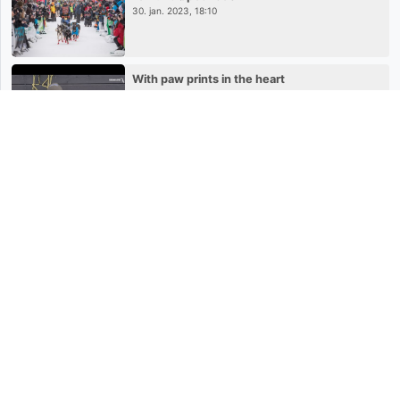
30. jan. 2023, 18:10
With paw prints in the heart
25. jan. 2023, 10:39
Sponsorsignering Rørosbanken
25. jan. 2023, 10:35
FRIVILLIGHET
25. jan. 2023, 10:35
WELCOME TO THE FEMUND RACE
25. jan. 2023, 10:33